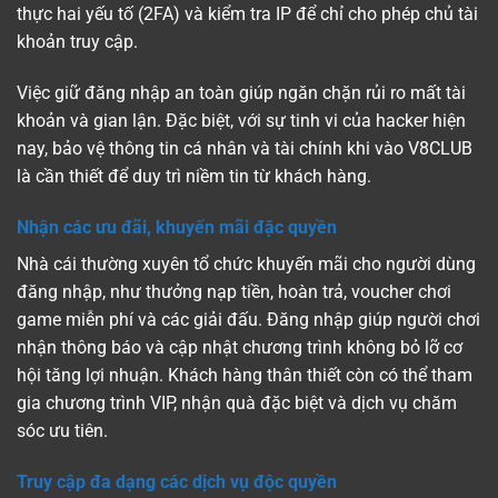
thực hai yếu tố (2FA) và kiểm tra IP để chỉ cho phép chủ tài
khoản truy cập.
Việc giữ đăng nhập an toàn giúp ngăn chặn rủi ro mất tài
khoản và gian lận. Đặc biệt, với sự tinh vi của hacker hiện
nay, bảo vệ thông tin cá nhân và tài chính khi vào V8CLUB
là cần thiết để duy trì niềm tin từ khách hàng.
Nhận các ưu đãi, khuyến mãi đặc quyền
Nhà cái
thường xuyên tổ chức khuyến mãi cho người dùng
đăng nhập, như thưởng nạp tiền, hoàn trả, voucher chơi
game miễn phí và các giải đấu. Đăng nhập giúp người chơi
nhận thông báo và cập nhật chương trình không bỏ lỡ cơ
hội tăng lợi nhuận. Khách hàng thân thiết còn có thể tham
gia chương trình VIP, nhận quà đặc biệt và dịch vụ chăm
sóc ưu tiên.
Truy cập đa dạng các dịch vụ độc quyền