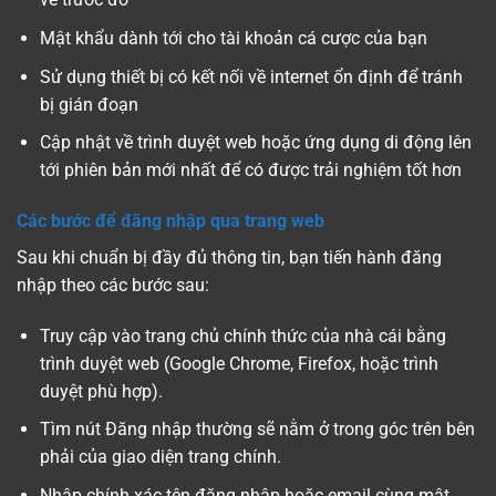
Mật khẩu dành tới cho tài khoản cá cược của bạn
Sử dụng thiết bị có kết nối về internet ổn định để tránh
bị gián đoạn
Cập nhật về trình duyệt web hoặc ứng dụng di động lên
tới phiên bản mới nhất để có được trải nghiệm tốt hơn
Các bước để đăng nhập qua trang web
Sau khi chuẩn bị đầy đủ thông tin, bạn tiến hành đăng
nhập theo các bước sau:
Truy cập vào trang chủ chính thức của nhà cái bằng
trình duyệt web (Google Chrome, Firefox, hoặc trình
duyệt phù hợp).
Tìm nút Đăng nhập thường sẽ nằm ở trong góc trên bên
phải của giao diện trang chính.
Nhập chính xác tên đăng nhập hoặc email cùng mật