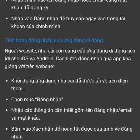
khẩu đã đăng ký.
Nhấp vào Đăng nhập để truy cập ngay vào trong tài
khoản của chính mình.
Tiến hành đăng nhập qua ứng dụng di động
Ngoài website, nhà cái còn cung cấp ứng dụng di động tiện
lợi cho iOS và Android. Các bước đăng nhập qua app khá
giống với trên website:
Khởi động ứng dụng nhà cái đã được tải về trên điện
thoại.
Chọn mục “Đăng nhập”.
Nhập các thông tin cần thiết gồm tên đăng nhập/email
và mật khẩu.
Bấm vào Xác nhận để hoàn tất được quá trình về đăng
nhập.