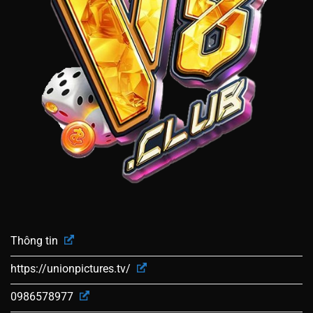
Thông tin
https://unionpictures.tv/
0986578977