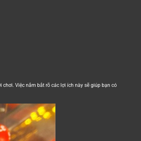
 chơi. Việc nắm bắt rõ các lợi ích này sẽ giúp bạn có