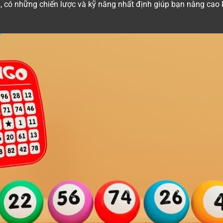
n, có những chiến lược và kỹ năng nhất định giúp bạn nâng cao k