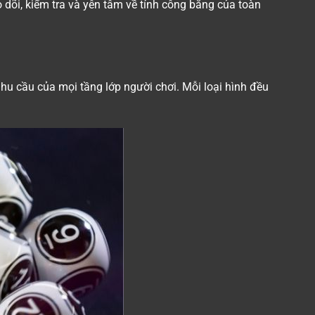
 dõi, kiểm tra và yên tâm về tính công bằng của toàn
hu cầu của mọi tầng lớp người chơi. Mỗi loại hình đều