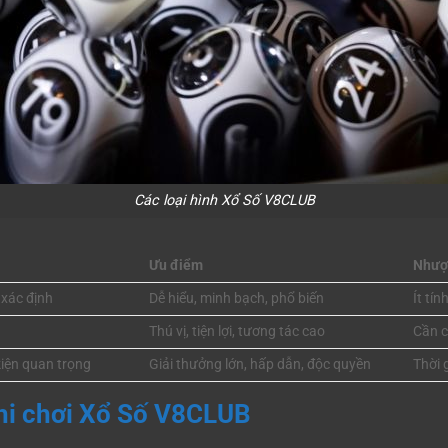
Các loại hình Xổ Số V8CLUB
Ưu điểm
Nhượ
 xác định
Dễ hiểu, minh bạch, phổ biến
Ít tín
Thú vị, tiện lợi, tương tác cao
Cần c
kiện quan trọng
Giải thưởng lớn, hấp dẫn, độc quyền
Thời 
khi chơi Xổ Số V8CLUB