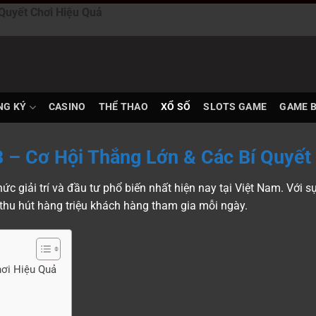
Quyết Chơi Hiệu Quả
NG KÝ
CASINO
THỂ THAO
XỔ SỐ
SLOTS GAME
GAME B
– Cơ Hội Thắng Lớn & Các Bí Quyết
c giải trí và đầu tư phổ biến nhất hiện nay tại Việt Nam. Với 
thu hút hàng triệu khách hàng tham gia mỗi ngày.
ơi Hiệu Quả