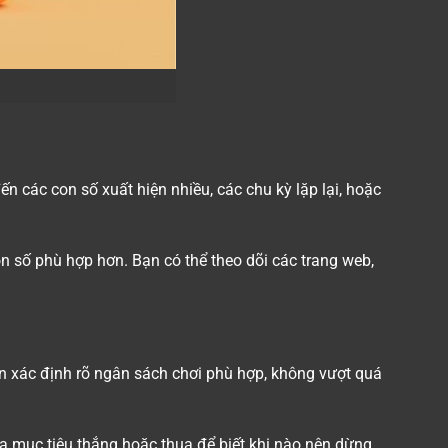
ến các con số xuất hiện nhiều, các chu kỳ lặp lại, hoặc
n số phù hợp hơn. Bạn có thể theo dõi các trang web,
ần xác định rõ ngân sách chơi phù hợp, không vượt quá
ra mục tiêu thắng hoặc thua để biết khi nào nên dừng