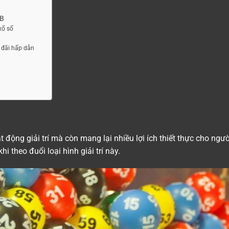
UB
xổ số
 đãi hấp dẫn
động giải trí mà còn mang lại nhiều lợi ích thiết thực cho người
i theo đuổi loại hình giải trí này.