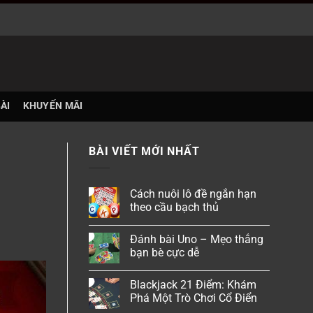
ÀI
KHUYẾN MÃI
BÀI VIẾT MỚI NHẤT
Cách nuôi lô đề ngắn hạn
theo cầu bạch thủ
Đánh bài Uno – Mẹo thắng
bạn bè cực dễ
Blackjack 21 Điểm: Khám
Phá Một Trò Chơi Cổ Điển