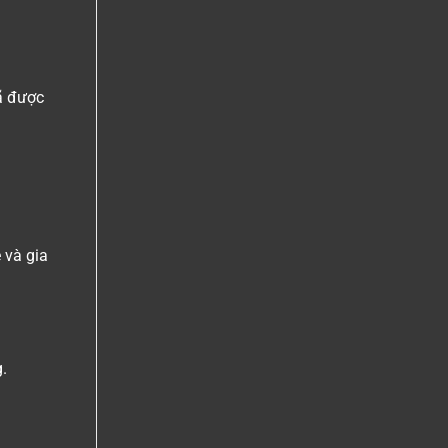
đã được
 và gia
.