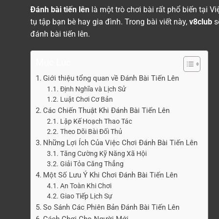
Đánh bài tiến lên
là một trò chơi bài rất phổ biến tại 
tụ tập bạn bè hay gia đình. Trong bài viết này,
v8club
s
đánh bài tiến lên.
Mục Lục
Giới thiệu tổng quan về Đánh Bài Tiến Lên
Định Nghĩa và Lịch Sử
Luật Chơi Cơ Bản
Các Chiến Thuật Khi Đánh Bài Tiến Lên
Lập Kế Hoạch Thao Tác
Theo Dõi Bài Đối Thủ
Những Lợi Ích Của Việc Chơi Đánh Bài Tiến Lên
Tăng Cường Kỹ Năng Xã Hội
Giải Tỏa Căng Thẳng
Một Số Lưu Ý Khi Chơi Đánh Bài Tiến Lên
An Toàn Khi Chơi
Giao Tiếp Lịch Sự
So Sánh Các Phiên Bản Đánh Bài Tiến Lên