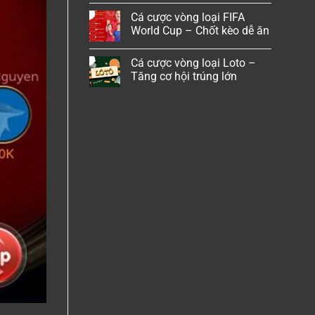
Cá cược vòng loại FIFA
World Cup – Chốt kèo dễ ăn
Cá cược vòng loại Loto –
Tăng cơ hội trúng lớn