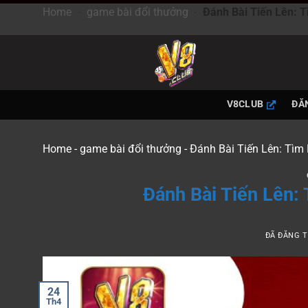
Chuyển
Home
-
game bài đổi thưởng
-
Đánh Bài Tiến Lên: T
đến
nội
dung
V8CLUB
ĐĂ
Home
-
game bài đổi thưởng
-
Đánh Bài Tiến Lên: Tìm 
Đánh Bài Tiến Lên:
ĐÃ ĐĂNG 
24
Th4