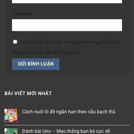
Trang web
Lưu tên của tôi, email, và trang web trong trình duyệt
này cho lần bình luận kế tiếp của tôi.
BÀI VIẾT MỚI NHẤT
Cách nuôi lô đề ngắn hạn theo cầu bạch thủ
Đánh bài Uno – Mẹo thắng bạn bè cực dễ