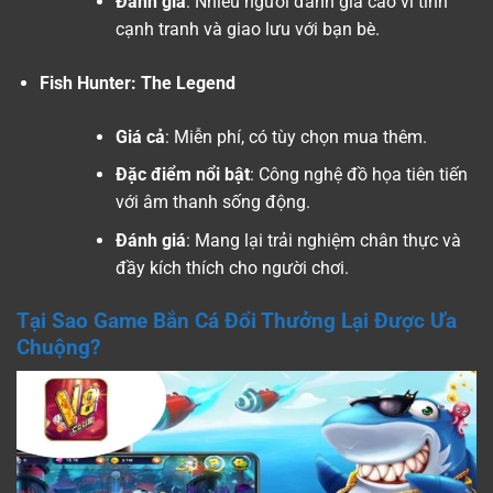
Đánh giá
: Nhiều người đánh giá cao vì tính
cạnh tranh và giao lưu với bạn bè.
Fish Hunter: The Legend
Giá cả
: Miễn phí, có tùy chọn mua thêm.
Đặc điểm nổi bật
: Công nghệ đồ họa tiên tiến
với âm thanh sống động.
Đánh giá
: Mang lại trải nghiệm chân thực và
đầy kích thích cho người chơi.
Tại Sao Game Bắn Cá Đổi Thưởng Lại Được Ưa
Chuộng?