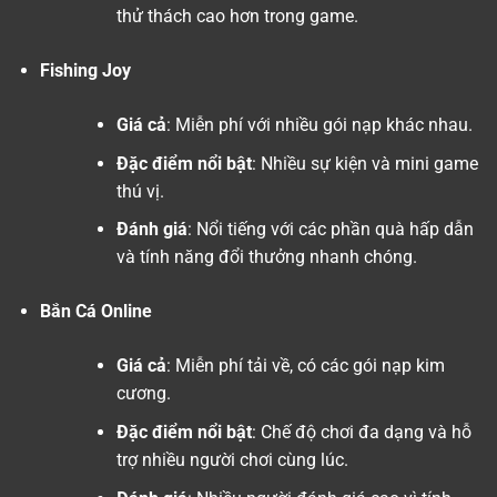
thử thách cao hơn trong game.
Fishing Joy
Giá cả
: Miễn phí với nhiều gói nạp khác nhau.
Đặc điểm nổi bật
: Nhiều sự kiện và mini game
thú vị.
Đánh giá
: Nổi tiếng với các phần quà hấp dẫn
và tính năng đổi thưởng nhanh chóng.
Bắn Cá Online
Giá cả
: Miễn phí tải về, có các gói nạp kim
cương.
Đặc điểm nổi bật
: Chế độ chơi đa dạng và hỗ
trợ nhiều người chơi cùng lúc.