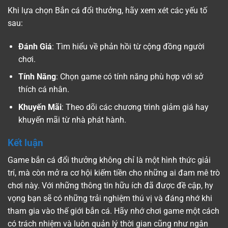
Khi lựa chọn Bắn cá đổi thưởng, hãy xem xét các yếu tố
sau:
Đánh Giá
: Tìm hiểu về phản hồi từ cộng đồng người
chơi.
Tính Năng
: Chọn game có tính năng phù hợp với sở
thích cá nhân.
Khuyến Mãi
: Theo dõi các chương trình giảm giá hay
khuyến mãi từ nhà phát hành.
Kết luận
Game bắn cá đổi thưởng không chỉ là một hình thức giải
trí, mà còn mở ra cơ hội kiếm tiền cho những ai đam mê trò
chơi này. Với những thông tin hữu ích đã được đề cập, hy
vọng bạn sẽ có những trải nghiệm thú vị và đáng nhớ khi
tham gia vào thế giới bắn cá. Hãy nhớ chơi game một cách
có trách nhiệm và luôn quản lý thời gian cũng như ngân