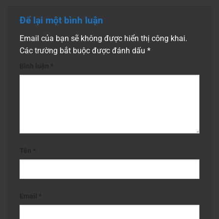
Để lại một bình luận
Email của bạn sẽ không được hiển thị công khai.
Các trường bắt buộc được đánh dấu
*
Bình luận
*
Tên
*
Email
*