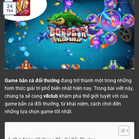
24
Th4
Game bắn cá đổi thưởng
đang trở thành một trong những
hình thức giải trí phổ biến nhất hiện nay. Trong bài viết này,
chúng ta sẽ cùng
v8club
khám phá thế giới tuyệt vời của
game bắn cá đổi thưởng, từ khái niệm, cách chơi đến
những lựa chọn game tốt nhất.
Mục Lục