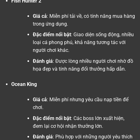
Fish Hunter 2
Giá cả
: Miễn phí tải về, có tính năng mua hàng
trong ứng dụng.
Đặc điểm nổi bật
: Giao diện sống động, nhiều
loại cá phong phú, khả năng tương tác với
người chơi khác.
Đánh giá
: Được lòng nhiều người chơi nhờ đồ
họa đẹp và tính năng đổi thưởng hấp dẫn.
Ocean King
Giá cả
: Miễn phí nhưng yêu cầu nạp tiền để
chơi.
Đặc điểm nổi bật
: Các boss lớn xuất hiện,
đem lại cơ hội nhận thưởng lớn.
Đánh giá
: Phù hợp với những người yêu thích