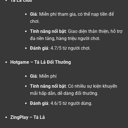
Tá Lả Club
Giá
: Miễn phí tham gia, có thể nạp tiền để
chơi.
Tính năng nổi bật
: Giao diện thân thiện, hỗ trợ
đa nền tảng, hàng triệu người chơi.
Đánh giá
: 4.7/5 từ người chơi.
Hotgame – Tá Lả Đổi Thưởng
Giá
: Miễn phí
Tính năng nổi bật
: Có nhiều sự kiện khuyến
mãi hấp dẫn, dễ dàng đổi thưởng.
Đánh giá
: 4.6/5 từ người dùng.
ZingPlay – Tá Lả