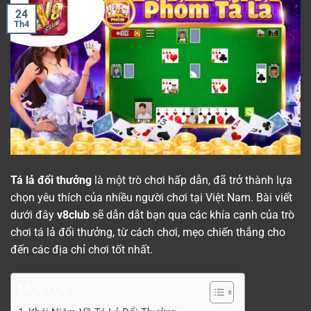
24
Th4
Tá lả đổi thưởng
là một trò chơi hấp dẫn, đã trở thành lựa
chọn yêu thích của nhiều người chơi tại Việt Nam. Bài viết
dưới đây
v8club
sẽ dẫn dắt bạn qua các khía cạnh của trò
chơi tá lả đổi thưởng, từ cách chơi, mẹo chiến thắng cho
đến các địa chỉ chơi tốt nhất.
Mục Lục