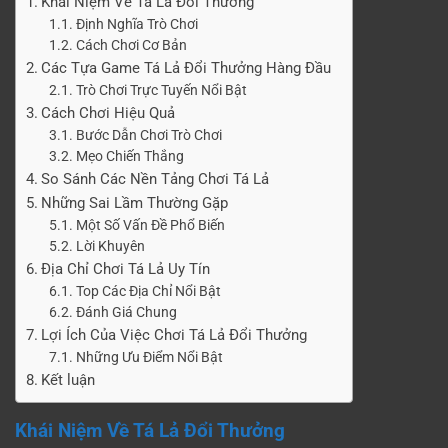
Khái Niệm Về Tá Lả Đổi Thưởng
Định Nghĩa Trò Chơi
Cách Chơi Cơ Bản
Các Tựa Game Tá Lả Đổi Thưởng Hàng Đầu
Trò Chơi Trực Tuyến Nổi Bật
Cách Chơi Hiệu Quả
Bước Dẫn Chơi Trò Chơi
Mẹo Chiến Thắng
So Sánh Các Nền Tảng Chơi Tá Lả
Những Sai Lầm Thường Gặp
Một Số Vấn Đề Phổ Biến
Lời Khuyên
Địa Chỉ Chơi Tá Lả Uy Tín
Top Các Địa Chỉ Nổi Bật
Đánh Giá Chung
Lợi Ích Của Việc Chơi Tá Lả Đổi Thưởng
Những Ưu Điểm Nổi Bật
Kết luận
Khái Niệm Về Tá Lả Đổi Thưởng