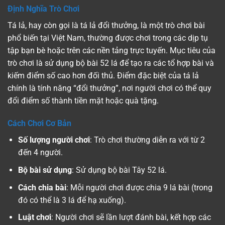
Định Nghĩa Trò Chơi
Tá lả, hay còn gọi là tá lả đổi thưởng, là một trò chơi bài
phổ biến tại Việt Nam, thường được chơi trong các dịp tụ
tập bạn bè hoặc trên các nền tảng trực tuyến. Mục tiêu của
trò chơi là sử dụng bộ bài 52 lá để tạo ra các tổ hợp bài và
kiếm điểm số cao hơn đối thủ. Điểm đặc biệt của tá lả
chính là tính năng “đổi thưởng”, nơi người chơi có thể quy
đổi điểm số thành tiền mặt hoặc quà tặng.
Cách Chơi Cơ Bản
Số lượng người chơi
: Trò chơi thường diễn ra với từ 2
đến 4 người.
Bộ bài sử dụng
: Sử dụng bộ bài Tây 52 lá.
Cách chia bài
: Mỗi người chơi được chia 9 lá bài (trong
đó có thể là 3 lá để hạ xuống).
Luật chơi
: Người chơi sẽ lần lượt đánh bài, kết hợp các