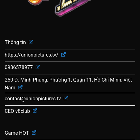
Thông tin
https://unionpictures.tv/
0986578977
250 Đ. Minh Phụng, Phường 1, Quận 11, Hồ Chí Minh, Việt
Nam
contact@unionpictures.tv
CEO v8club
Game HOT