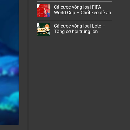
Cá cược vòng loại FIFA
World Cup – Chốt kèo dễ ăn
Cá cược vòng loại Loto –
Tăng cơ hội trúng lớn