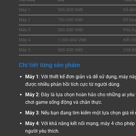
Máy 1
500.000 VNĐ
Dễ dàn
Máy 2
700.000 VNĐ
Đồ họa
Máy 3
300.000 VNĐ
Phù hợ
Máy 4
1.000.000 VNĐ
Kết nố
Máy 5
900.000 VNĐ
Chế độ
Chi tiết từng sản phẩm
Máy 1
: Với thiết kế đơn giản và dễ sử dụng, máy 
được nhiều phản hồi tích cực từ người dùng.
Máy 2
: Đây là lựa chọn hoàn hảo cho những ai yêu
chơi game sống động và chân thực.
Máy 3
: Nếu bạn đang tìm kiếm một lựa chọn giá r
Máy 4
: Với khả năng kết nối mạng, máy 4 cho phép
người yêu thích.