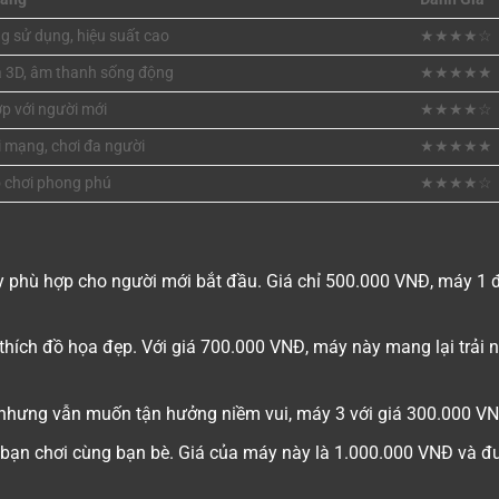
g sử dụng, hiệu suất cao
★★★★☆
 3D, âm thanh sống động
★★★★★
p với người mới
★★★★☆
i mạng, chơi đa người
★★★★★
 chơi phong phú
★★★★☆
này phù hợp cho người mới bắt đầu. Giá chỉ 500.000 VNĐ, máy 1
 thích đồ họa đẹp. Với giá 700.000 VNĐ, máy này mang lại trải 
ẻ nhưng vẫn muốn tận hưởng niềm vui, máy 3 với giá 300.000 V
 bạn chơi cùng bạn bè. Giá của máy này là 1.000.000 VNĐ và đ