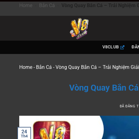
Chuyển
Home
-
Bắn Cá
-
Vòng Quay Bắn Cá – Trải Nghiệm Gi
đến
nội
dung
V8CLUB
ĐĂ
Home
-
Bắn Cá
-
Vòng Quay Bắn Cá – Trải Nghiệm Giải 
Vòng Quay Bắn Cá 
ĐÃ ĐĂNG 
24
Th4