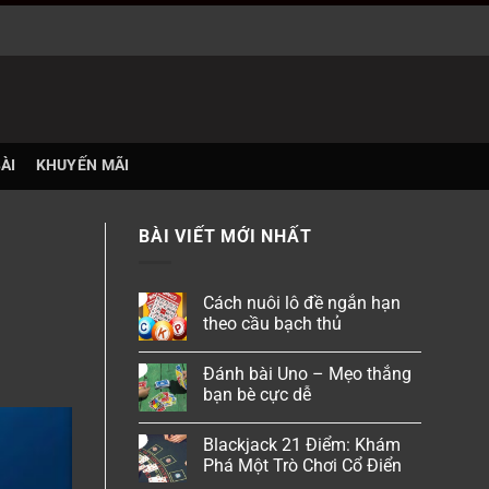
ÀI
KHUYẾN MÃI
BÀI VIẾT MỚI NHẤT
Cách nuôi lô đề ngắn hạn
theo cầu bạch thủ
Đánh bài Uno – Mẹo thắng
bạn bè cực dễ
Blackjack 21 Điểm: Khám
Phá Một Trò Chơi Cổ Điển