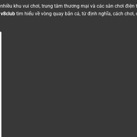
 ở nhiều khu vui chơi, trung tâm thương mại và các sân chơi điện 
g
v8club
tìm hiểu về vòng quay bắn cá, từ định nghĩa, cách chơi,