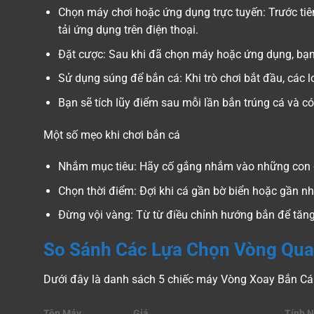
Chọn máy chơi hoặc ứng dụng trực tuyến: Trước tiên
tải ứng dụng trên điện thoại.
Đặt cược: Sau khi đã chọn máy hoặc ứng dụng, bạn s
Sử dụng súng để bắn cá: Khi trò chơi bắt đầu, các l
Bạn sẽ tích lũy điểm sau mỗi lần bắn trúng cá và c
Một số mẹo khi chơi bắn cá
Nhắm mục tiêu: Hãy cố gắng nhắm vào những con cá 
Chọn thời điểm: Đợi khi cá gần bờ biển hoặc gần n
Đừng vội vàng: Từ từ điều chỉnh hướng bắn để tăng
So Sánh Các Lựa Chọn Vòng Qua
Dưới đây là danh sách 5 chiếc máy Vòng Xoay Bắn Cá n
Tên Máy
Giá
Tính 