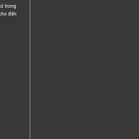
tử trong
 cho đến