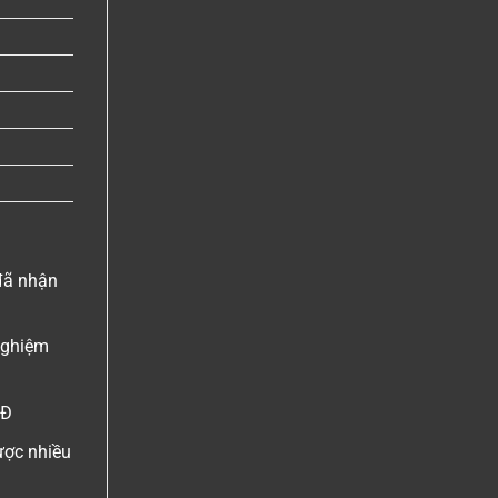
 đã nhận
nghiệm
NĐ
ược nhiều